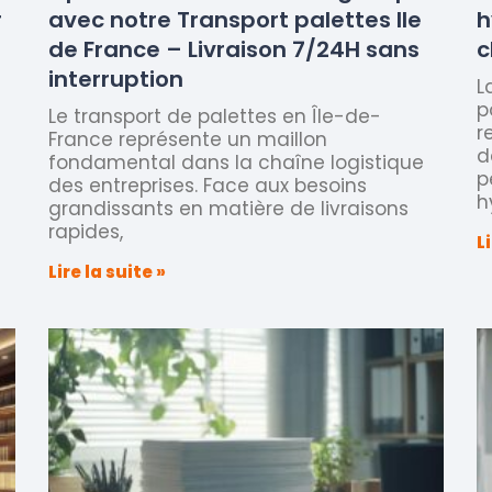
r
avec notre Transport palettes Ile
h
de France – Livraison 7/24H sans
c
interruption
L
p
Le transport de palettes en Île-de-
r
France représente un maillon
d
fondamental dans la chaîne logistique
p
des entreprises. Face aux besoins
h
grandissants en matière de livraisons
rapides,
L
Lire la suite »