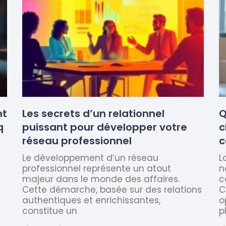
nt
Les secrets d’un relationnel
Q
q
puissant pour développer votre
c
réseau professionnel
c
Le développement d’un réseau
L
professionnel représente un atout
n
majeur dans le monde des affaires.
c
Cette démarche, basée sur des relations
C
authentiques et enrichissantes,
o
constitue un
p