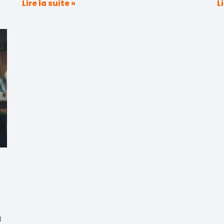
Lire la suite »
L
u