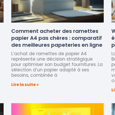
Comment acheter des ramettes
W
papier A4 pas chères : comparatif
é
des meilleures papeteries en ligne
p
L’achat de ramettes de papier A4
L
représente une décision stratégique
B
pour optimiser son budget fournitures. La
p
sélection d’un papier adapté à ses
m
besoins, combinée à
v
c
Lire la suite »
L