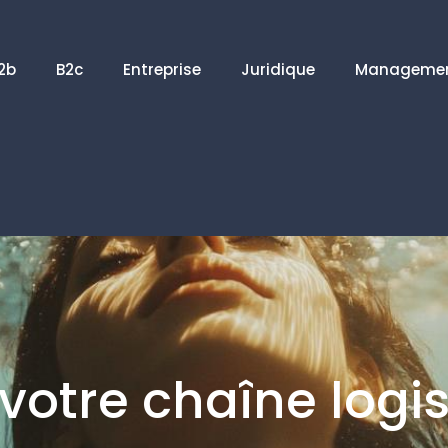
2b
B2c
Entreprise
Juridique
Manageme
votre chaîne logi