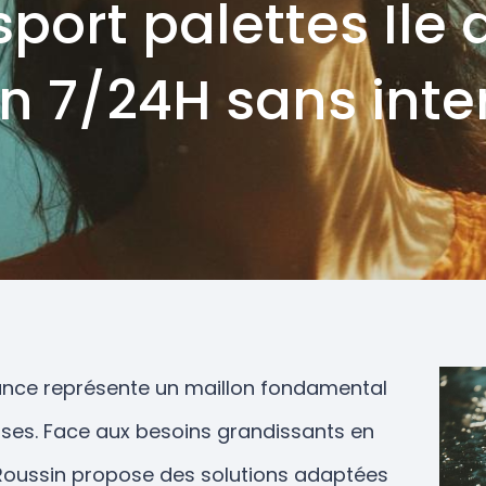
port palettes Ile
on 7/24H sans inte
rance représente un maillon fondamental
ises. Face aux besoins grandissants en
-Roussin propose des solutions adaptées