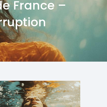
 de France –
rruption